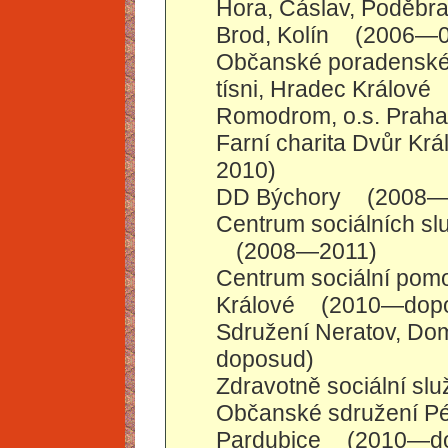
Hora, Čáslav, Poděbra
Brod, Kolín
(2006—0
Občanské poradenské s
tísni, Hradec Králové
Romodrom, o.s. Prah
Farní charita Dvůr Kr
2010)
DD Býchory
(2008—
Centrum sociálních sl
(2008—2011)
Centrum sociální pomoc
Králové
(2010—dop
Sdružení Neratov, Do
doposud)
Zdravotně sociální sl
Občanské sdružení Pé
Pardubice
(2010—d