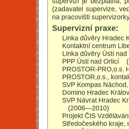
supervizi je bezplatná, 
(zadavatel supervize, ved
na pracovišti supervizorky
Supervizní praxe:
Linka důvěry Hradec 
Kontaktní centrum Lib
Linka důvěry Ústí nad 
PPP Ústí nad Orlicí
PROSTOR-PRO,o.s. H
PROSTOR,o.s., kontak
SVP Kompas Náchod, 
Domino Hradec Králové
SVP Návrat Hradec Kr
(2006—2010)
Projekt ČIS Vzděláván
Středočeského kraje,